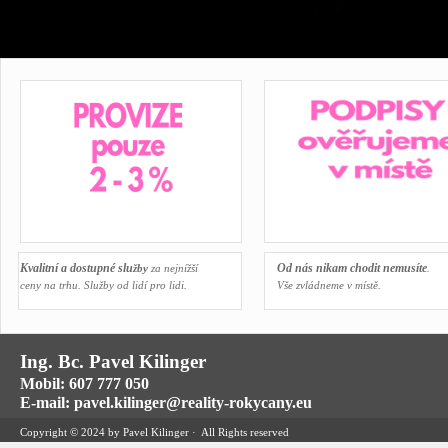
Kvalitní a dostupné slu
Od nás nikam chodit nemusíte
žby
za nejnížší
.
ceny na trhu. Služby od lidí pro lidi.
Vše zvládneme v místě.
Ing. Bc. Pavel Kilinger
Mobil: 607 777 050
E-mail: pavel.kilinger@reality-rokycany.eu
Copyright © 2024 by Pavel Kilinger · All Rights reserved