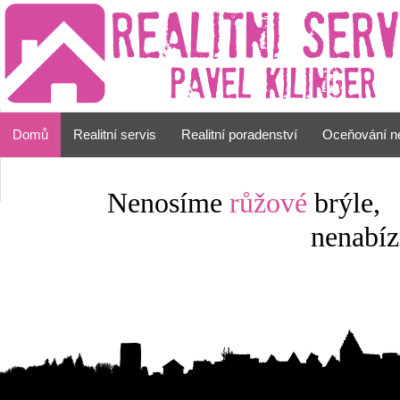
Domů
Realitní servis
Realitní poradenství
Oceňování ne
Nenosíme
růžové
brýle,
nenabízíme černo